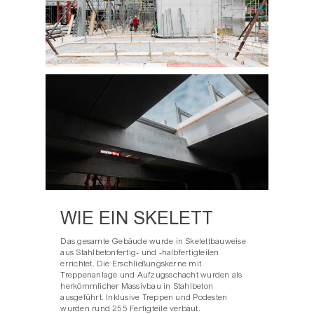
WIE EIN SKELETT
Das gesamte Gebäude wurde in Skelettbauweise
aus Stahlbetonfertig- und -halbfertigteilen
errichtet. Die Erschließungskerne mit
Treppenanlage und Aufzugsschacht wurden als
herkömmlicher Massivbau in Stahlbeton
ausgeführt. Inklusive Treppen und Podesten
wurden rund 255 Fertigteile verbaut.