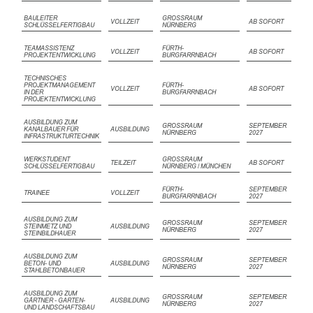
BAULEITER
GROSSRAUM N
VOLLZEIT
AB SOFORT
SCHLÜSSELFERTIGBAU
ÜRNBERG
TEAMASSISTENZ
FÜRTH-
VOLLZEIT
AB SOFORT
PROJEKTENTWICKLUNG
BURGFARRNBACH
TECHNISCHES
PROJEKTMANAGEMENT
FÜRTH-
VOLLZEIT
AB SOFORT
IN DER
BURGFARRNBACH
PROJEKTENTWICKLUNG
AUSBILDUNG ZUM
GROSSRAUM N
SEPTEMBER
KANALBAUER FÜR
AUSBILDUNG
ÜRNBERG
2027
INFRASTRUKTURTECHNIK
WERKSTUDENT
GROSSRAUM N
TEILZEIT
AB SOFORT
SCHLÜSSELFERTIGBAU
ÜRNBERG / MÜNCHEN
FÜRTH-
SEPTEMBER
TRAINEE
VOLLZEIT
BURGFARRNBACH
2027
AUSBILDUNG ZUM
GROSSRAUM N
SEPTEMBER
STEINMETZ UND
AUSBILDUNG
ÜRNBERG
2027
STEINBILDHAUER
AUSBILDUNG ZUM
GROSSRAUM N
SEPTEMBER
BETON- UND
AUSBILDUNG
ÜRNBERG
2027
STAHLBETONBAUER
AUSBILDUNG ZUM
GROSSRAUM N
SEPTEMBER
GÄRTNER - GARTEN-
AUSBILDUNG
ÜRNBERG
2027
UND LANDSCHAFTSBAU