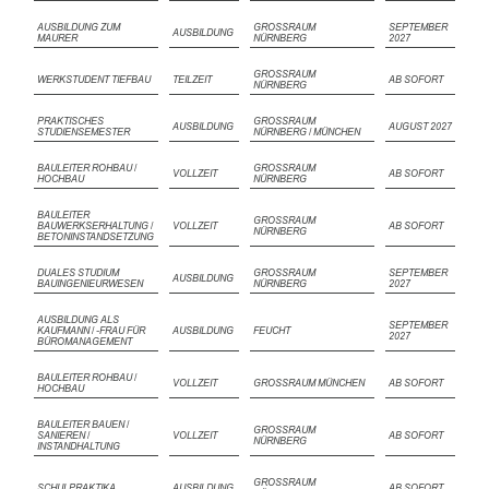
AUSBILDUNG ZUM
GROSSRAUM N
SEPTEMBER
AUSBILDUNG
MAURER
ÜRNBERG
2027
GROSSRAUM N
WERKSTUDENT TIEFBAU
TEILZEIT
AB SOFORT
ÜRNBERG
PRAKTISCHES
GROSSRAUM N
AUSBILDUNG
AUGUST 2027
STUDIENSEMESTER
ÜRNBERG / MÜNCHEN
BAULEITER ROHBAU /
GROSSRAUM N
VOLLZEIT
AB SOFORT
HOCHBAU
ÜRNBERG
BAULEITER
GROSSRAUM N
BAUWERKSERHALTUNG /
VOLLZEIT
AB SOFORT
ÜRNBERG
BETONINSTANDSETZUNG
DUALES STUDIUM
GROSSRAUM N
SEPTEMBER
AUSBILDUNG
BAUINGENIEURWESEN
ÜRNBERG
2027
AUSBILDUNG ALS
SEPTEMBER
KAUFMANN / -FRAU FÜR
AUSBILDUNG
FEUCHT
2027
BÜROMANAGEMENT
BAULEITER ROHBAU /
VOLLZEIT
GROSSRAUM MÜNCHEN
AB SOFORT
HOCHBAU
BAULEITER BAUEN /
GROSSRAUM N
SANIEREN /
VOLLZEIT
AB SOFORT
ÜRNBERG
INSTANDHALTUNG
GROSSRAUM N