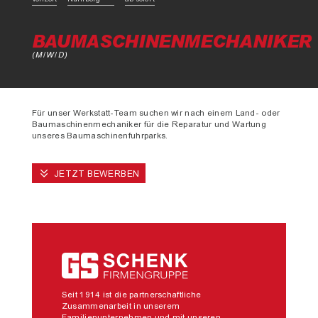
BAUMASCHINENMECHANIKER
(M/W/D)
Für unser Werkstatt-Team suchen wir nach einem Land- oder
Baumaschinenmechaniker für die Reparatur und Wartung
unseres Baumaschinenfuhrparks.
JETZT BEWERBEN
Seit 1914 ist die partnerschaftliche
Zusammenarbeit in unserem
Familienunternehmen und mit unseren