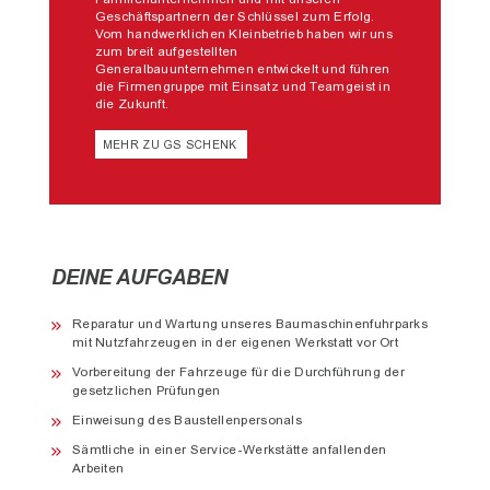
Geschäftspartnern der Schlüssel zum Erfolg.
Vom handwerklichen Kleinbetrieb haben wir uns
zum breit aufgestellten
Generalbauunternehmen entwickelt und führen
die Firmengruppe mit Einsatz und Teamgeist in
die Zukunft.
MEHR ZU GS SCHENK
DEINE AUFGABEN
Reparatur und Wartung unseres Baumaschinenfuhrparks
mit Nutzfahrzeugen in der eigenen Werkstatt vor Ort
Vorbereitung der Fahrzeuge für die Durchführung der
gesetzlichen Prüfungen
Einweisung des Baustellenpersonals
Sämtliche in einer Service-Werkstätte anfallenden
Arbeiten