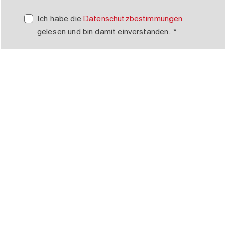
Ich habe die
Datenschutzbestimmungen
gelesen und bin damit einverstanden. *
Bitte beweise, dass du kein Spambot bist
und wähle das Symbol
Auto
.
BEWERBUNG ABSENDEN