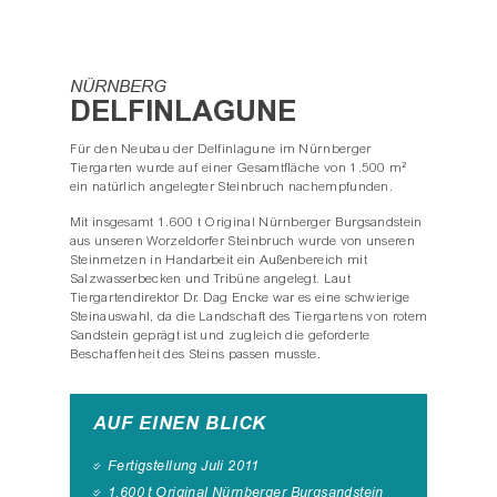
NÜRNBERG
DELFINLAGUNE
Für den Neubau der Delfinlagune im Nürnberger
Tiergarten wurde auf einer Gesamtfläche von 1.500 m²
ein natürlich angelegter Steinbruch nachempfunden.
Mit insgesamt 1.600 t Original Nürnberger Burgsandstein
aus unseren Worzeldorfer Steinbruch wurde von unseren
Steinmetzen in Handarbeit ein Außenbereich mit
Salzwasserbecken und Tribüne angelegt. Laut
Tiergartendirektor Dr. Dag Encke war es eine schwierige
Steinauswahl, da die Landschaft des Tiergartens von rotem
Sandstein geprägt ist und zugleich die geforderte
Beschaffenheit des Steins passen musste.
AUF EINEN BLICK
Fertigstellung Juli 2011
1.600 t Original Nürnberger Burgsandstein