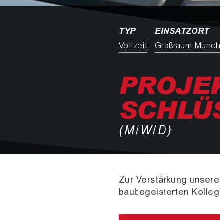
TYP
EINSATZORT
Vollzeit
Großraum Münc
PROJE
SCHLÜ
(M/W/D)
Zur Verstärkung unsere
baubegeisterten Kolle