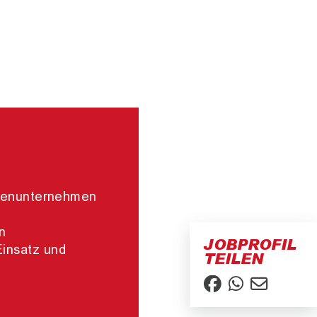
lienunternehmen
n
JOBPROFIL
Einsatz und
TEILEN