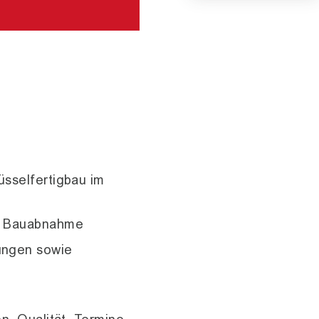
üsselfertigbau im
ch Bauabnahme
ungen sowie