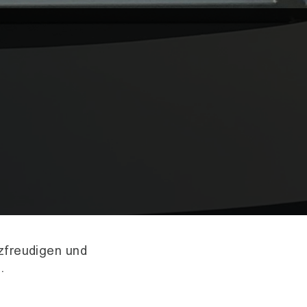
zfreudigen und
.