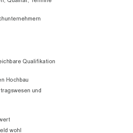
n, Qualität, Termine
achunternehmern
eichbare Qualifikation
gen Hochbau
ertragswesen und
wert
feld wohl